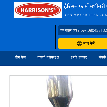
हैरिसन फार्मा मशीनरी 
CE/GMP CERTIFIED CO
हमें कॉल करें now :
08045813
जांच भेजें
होम पेज
कंपनी प्रोफाइल
हमारे उत्पाद
संपर्क