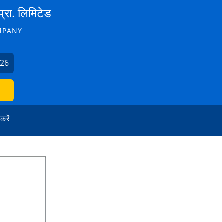
प्रा. लिमिटेड
MPANY
226
 करें